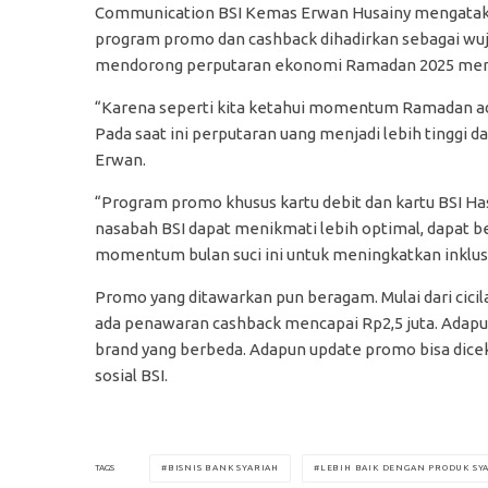
Communication BSI Kemas Erwan Husainy mengata
program promo dan cashback dihadirkan sebagai wuj
mendorong perputaran ekonomi Ramadan 2025 menjad
“Karena seperti kita ketahui momentum Ramadan ad
Pada saat ini perputaran uang menjadi lebih tinggi d
Erwan.
“Program promo khusus kartu debit dan kartu BSI H
nasabah BSI dapat menikmati lebih optimal, dapat 
momentum bulan suci ini untuk meningkatkan inklusi
Promo yang ditawarkan pun beragam. Mulai dari cicil
ada penawaran cashback mencapai Rp2,5 juta. Adap
brand yang berbeda. Adapun update promo bisa dicek
sosial BSI.
BISNIS BANK SYARIAH
LEBIH BAIK DENGAN PRODUK SY
TAGS