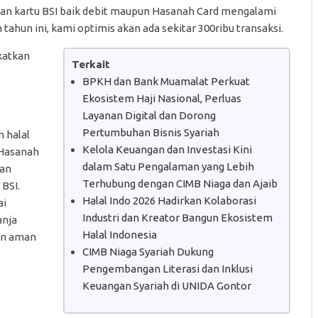
n kartu BSI baik debit maupun Hasanah Card mengalami
hun ini, kami optimis akan ada sekitar 300ribu transaksi.
katkan
Terkait
BPKH dan Bank Muamalat Perkuat
Ekosistem Haji Nasional, Perluas
Layanan Digital dan Dorong
Pertumbuhan Bisnis Syariah
 halal
Kelola Keuangan dan Investasi Kini
 Hasanah
dalam Satu Pengalaman yang Lebih
kan
Terhubung dengan CIMB Niaga dan Ajaib
BSI.
Halal Indo 2026 Hadirkan Kolaborasi
ai
Industri dan Kreator Bangun Ekosistem
anja
Halal Indonesia
an aman
CIMB Niaga Syariah Dukung
Pengembangan Literasi dan Inklusi
Keuangan Syariah di UNIDA Gontor