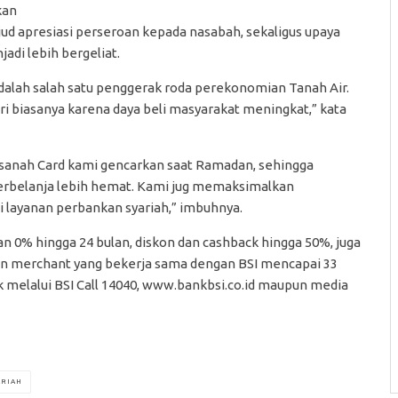
kan
ud apresiasi perseroan kepada nasabah, sekaligus upaya
i lebih bergeliat.
alah salah satu penggerak roda perekonomian Tanah Air.
ari biasanya karena daya beli masyarakat meningkat,” kata
asanah Card kami gencarkan saat Ramadan, sehingga
berbelanja lebih hemat. Kami jug memaksimalkan
 layanan perbankan syariah,” imbuhnya.
an 0% hingga 24 bulan, diskon dan cashback hingga 50%, juga
un merchant yang bekerja sama dengan BSI mencapai 33
 melalui BSI Call 14040, www.bankbsi.co.id maupun media
ARIAH