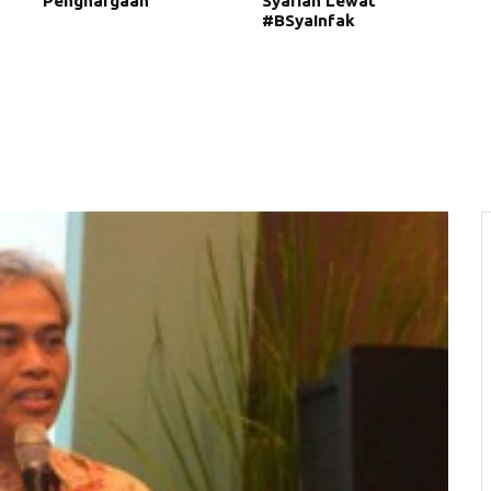
Penghargaan
Syariah Lewat
#BSyaInfak