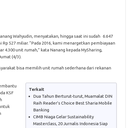
anang Wahyudin, menyatakan, hingga saat ini sudah 6.647
ai Rp 527 miliar. “Pada 2016, kami menargetkan pembiayaan
tar 4.300 unit rumah,” kata Nanang kepada MySharing,
Jumat (4/3).
asyarakat bisa memilih unit rumah sederhana dari rekanan
membantu
Terkait
ada KSF
Dua Tahun Berturut-turut, Muamalat DIN
h
Raih Reader’s Choice Best Sharia Mobile
untuk
Banking
n
CIMB Niaga Gelar Sustainability
Masterclass, 20 Jurnalis Indonesia Siap