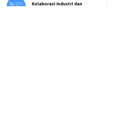
Kolaborasi Industri dan
Kreator Bangun Ekosistem
Halal Indonesia
CIMB Niaga Syariah Dukung
Pengembangan Literasi dan
Inklusi Keuangan Syariah di
UNIDA Gontor
BSI Umumkan 50 Pemenang
Tabungan Haji Berhadiah
Umrah
Synergy Roadshow 2026,
BPKH dan Bank Muamalat
Hadir di Makassar