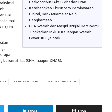
Berkontribusi Aksi Keberlanjutan
maksimal
Kembangkan Ekosistem Pembayaran
leh
Digital, Bank Muamalat Raih
an BRI
Penghargaan
 maksimal
BCA Syariah dan Masjid Istiqlal Bersinergi
 10 juta
Tingkatkan Inklusi Keuangan Syariah
Lewat #BSyaInfak
silan
tiga
berupa
g bersertifikat (SHM maupun SHGB).
ARIAH
PEMBIAYAAN SYARIAH
PRODUK BANK SYARIAH
SHARE
EMAIL