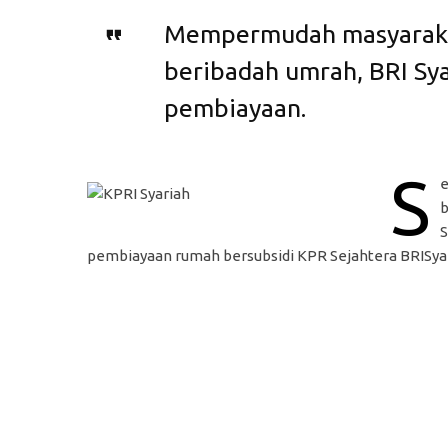
Mempermudah masyarakat
beribadah umrah, BRI Sya
pembiayaan.
S
e
b
S
pembiayaan rumah bersubsidi KPR Sejahtera BRISyar