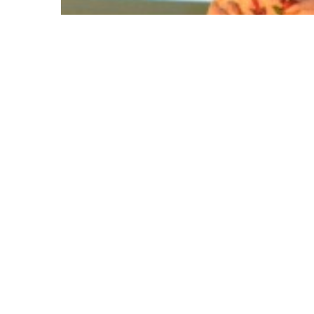
Keuangan Syariah
·
10 years ago
Kinerja BSM Tahun 20
Recovery