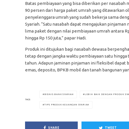
Batas pembiayaan yang bisa diberikan per nasabah 
90 persen dari harga paket umrah yang ditawarkan o
penyelenggara umrah yang sudah bekerja sama deng
Syariah. “Satu nasabah dapat mengajukan pinjaman
lima paket dengan nilai pembiayaan umrah antara Rp
hingga Rp 150 juta,” papar Hadi.
Produk ini ditujukan bagi nasabah dewasa berpengha
tetap dengan jangka waktu pembiayaan satu hingga 
tahun. Adapun jaminan pinjaman ini fleksibel dapat 
emas, deposito, BPKB mobil dan tanah bangunan yan
BISNIS BANK SYARIAH
LEBIH BAIK DENGAN PRODUK SY
TAGS
TIPS PRODUK KEUANGAN SYARIAH
SHARE
TWEET