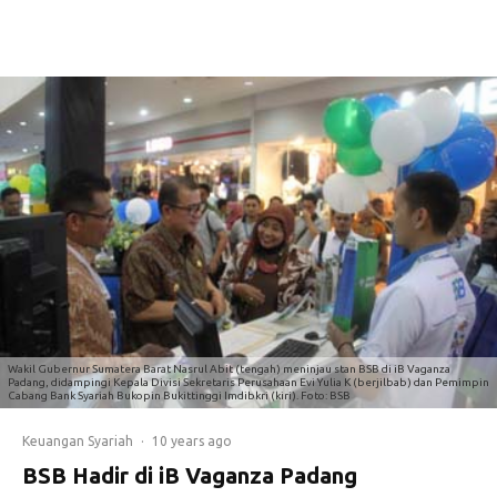
Wakil Gubernur Sumatera Barat Nasrul Abit (tengah) meninjau stan BSB di iB Vaganza
Padang, didampingi Kepala Divisi Sekretaris Perusahaan Evi Yulia K (berjilbab) dan Pemimpin
Cabang Bank Syariah Bukopin Bukittinggi Imdibkri (kiri). Foto: BSB
Keuangan Syariah
·
10 years ago
BSB Hadir di iB Vaganza Padang