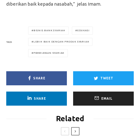
diberikan baik kepada nasabah,” jelas Imam.
BISNIS BANK SYARIAH
EDUKASI
LEBIH BAIK DENGAN PRODUK SYARIAH
TAGS
PEMBIAYAAN SYARIAH
SHARE
TWEET
SHARE
EMAIL
Related