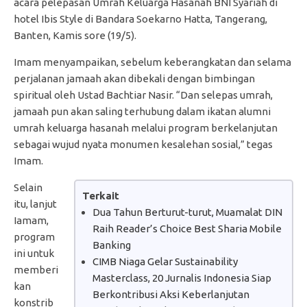
acara pelepasan Umrah Keluarga Hasanah BNI Syariah di
hotel Ibis Style di Bandara Soekarno Hatta, Tangerang,
Banten, Kamis sore (19/5).
Imam menyampaikan, sebelum keberangkatan dan selama
perjalanan jamaah akan dibekali dengan bimbingan
spiritual oleh Ustad Bachtiar Nasir. “Dan selepas umrah,
jamaah pun akan saling terhubung dalam ikatan alumni
umrah keluarga hasanah melalui program berkelanjutan
sebagai wujud nyata monumen kesalehan sosial,” tegas
Imam.
Selain
Terkait
itu, lanjut
Dua Tahun Berturut-turut, Muamalat DIN
Iamam,
Raih Reader’s Choice Best Sharia Mobile
program
Banking
ini untuk
CIMB Niaga Gelar Sustainability
memberi
Masterclass, 20 Jurnalis Indonesia Siap
kan
Berkontribusi Aksi Keberlanjutan
konstrib