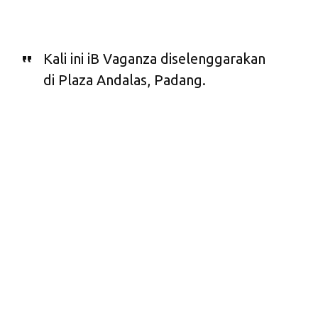
Kali ini iB Vaganza diselenggarakan
di Plaza Andalas, Padang.
B
ank Syariah
Bukopin (BSB)
kembali hadir
dalam acara iB Vaganza
Islamic Banking
(iB)
“Serunya Ber-Transaksi
Syariah”. Kegiatan iB
Vaganza diselenggarakan
Wakil Gubernur Sumatera Barat
selama empat hari sejak
Nasrul Abit (tengah) meninjau stan
Kamis – Minggu, 19-22 Mei
BSB di iB Vaganza Padang,
didampingi Kepala Divisi Sekretaris
2016 di Plaza Andalas,
Perusahaan Evi Yulia K (berjilbab)