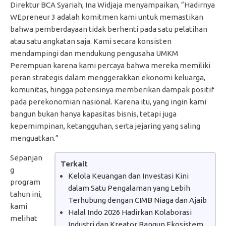
Direktur BCA Syariah, Ina Widjaja menyampaikan, “Hadirnya
WEpreneur 3 adalah komitmen kami untuk memastikan
bahwa pemberdayaan tidak berhenti pada satu pelatihan
atau satu angkatan saja. Kami secara konsisten
mendampingi dan mendukung pengusaha UMKM
Perempuan karena kami percaya bahwa mereka memiliki
peran strategis dalam menggerakkan ekonomi keluarga,
komunitas, hingga potensinya memberikan dampak positif
pada perekonomian nasional. Karena itu, yang ingin kami
bangun bukan hanya kapasitas bisnis, tetapi juga
kepemimpinan, ketangguhan, serta jejaring yang saling
menguatkan.”
Sepanjan
Terkait
g
Kelola Keuangan dan Investasi Kini
program
dalam Satu Pengalaman yang Lebih
tahun ini,
Terhubung dengan CIMB Niaga dan Ajaib
kami
Halal Indo 2026 Hadirkan Kolaborasi
melihat
Industri dan Kreator Bangun Ekosistem