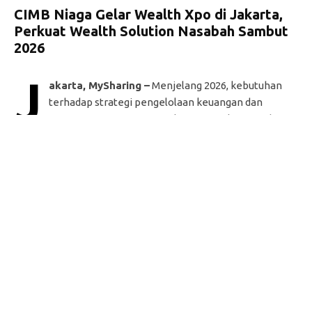
CIMB Niaga Gelar Wealth Xpo di Jakarta,
Perkuat Wealth Solution Nasabah Sambut
2026
J
akarta, MySharing –
Menjelang 2026, kebutuhan
terhadap strategi pengelolaan keuangan dan
investasi yang tepat semakin meningkat. Pasalnya,
pada tahun depan Indonesia diproyeksi masih menghadapi
beragam tantangan seperti risiko inflasi dari harga pangan
dan energi, prospek investasi yang belum sepenuhnya
produktif, serta tekanan nilai tukar akibat dinamika
geopolitik.
Menjawab tantangan dan kebutuhan tersebut, PT Bank
CIMB Niaga Tbk (CIMB Niaga) kembali menghadirkan
signature event
Wealth Xpo 2025
di Jakarta, Kamis
(4/12/2025), setelah sebelumnya sukses diselenggarakan di
Surabaya.