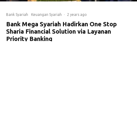
Bank Syariah
Keuangan Syariah
·
2 years ago
Bank Mega Syariah Hadirkan One Stop
Sharia Financial Solution via Layanan
Priority Banking
Bank Mega Syariah menghadirkan MegaFirst Syariah,
sebuah layanan eksklusif yang dirancang untuk
memenuhi kebutuhan layanan finansial bagi nasabah
premium.
H
adirnya
priority banking
atau layanan nasabah
prioritas sebagai upaya memberikan layanan
perbankan pribadi yang berkualitas, serta
mengoptimalkan potensi investasi nasabah dengan tetap
mengedepankan prinsip syariah.
Veronica Henny Sisilia, Product Development & Portfolio
Management Division Head Bank Mega Syariah,