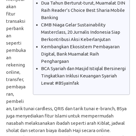
Dua Tahun Berturut-turut, Muamalat DIN
akan
Raih Reader’s Choice Best Sharia Mobile
fitur
Banking
transaksi
CIMB Niaga Gelar Sustainability
perbank
Masterclass, 20 Jurnalis Indonesia Siap
an
Berkontribusi Aksi Keberlanjutan
seperti
Kembangkan Ekosistem Pembayaran
pembuka
Digital, Bank Muamalat Raih
an
Penghargaan
rekening
BCA Syariah dan Masjid Istiqlal Bersinergi
online,
Tingkatkan Inklusi Keuangan Syariah
transfer,
Lewat #BSyaInfak
pembaya
ran,
pembeli
an, tarik tunai cardless, QRIS dan tarik tunai e-branch, BSya
juga menyediakan fitur Islami untuk mempermudah
nasabah melaksanakan ibadah seperti arah Kiblat, jadwal
sholat dan setoran biaya ibadah Haji secara online.