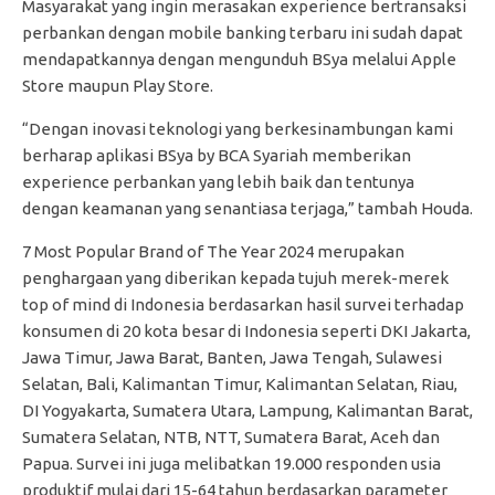
Masyarakat yang ingin merasakan experience bertransaksi
perbankan dengan mobile banking terbaru ini sudah dapat
mendapatkannya dengan mengunduh BSya melalui Apple
Store maupun Play Store.
“Dengan inovasi teknologi yang berkesinambungan kami
berharap aplikasi BSya by BCA Syariah memberikan
experience perbankan yang lebih baik dan tentunya
dengan keamanan yang senantiasa terjaga,” tambah Houda.
7 Most Popular Brand of The Year 2024 merupakan
penghargaan yang diberikan kepada tujuh merek-merek
top of mind di Indonesia berdasarkan hasil survei terhadap
konsumen di 20 kota besar di Indonesia seperti DKI Jakarta,
Jawa Timur, Jawa Barat, Banten, Jawa Tengah, Sulawesi
Selatan, Bali, Kalimantan Timur, Kalimantan Selatan, Riau,
DI Yogyakarta, Sumatera Utara, Lampung, Kalimantan Barat,
Sumatera Selatan, NTB, NTT, Sumatera Barat, Aceh dan
Papua. Survei ini juga melibatkan 19.000 responden usia
produktif mulai dari 15-64 tahun berdasarkan parameter