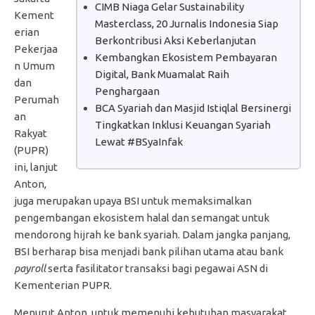
CIMB Niaga Gelar Sustainability
Kement
Masterclass, 20 Jurnalis Indonesia Siap
erian
Berkontribusi Aksi Keberlanjutan
Pekerjaa
Kembangkan Ekosistem Pembayaran
n Umum
Digital, Bank Muamalat Raih
dan
Penghargaan
Perumah
BCA Syariah dan Masjid Istiqlal Bersinergi
an
Tingkatkan Inklusi Keuangan Syariah
Rakyat
Lewat #BSyaInfak
(PUPR)
ini, lanjut
Anton,
juga merupakan upaya BSI untuk memaksimalkan
pengembangan ekosistem halal dan semangat untuk
mendorong hijrah ke bank syariah. Dalam jangka panjang,
BSI berharap bisa menjadi bank pilihan utama atau bank
payroll
serta fasilitator transaksi bagi pegawai ASN di
Kementerian PUPR.
Menurut Anton, untuk memenuhi kebutuhan masyarakat