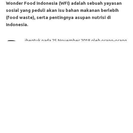
Wonder Food Indonesia (WFI) adalah sebuah yayasan
sosial yang peduli akan isu bahan makanan berlebih
(food waste), serta pentingnya asupan nutrisi di
Indonesia.
D
ibentuk pada 25 November 2018 oleh orang-orang
yang tergerak hatinya dalam misi menyelamatkan
bahan makanan yang berlebih untuk memenuhi
kebutuhan nutrisi masyarakat yang membutuhkan, dengan
dibantu oleh para volunteer Wonder Food Indonesia.
Melalui visinya
“Reduce Food Waste and Nourish The Country”,
Wonder Food Indonesia melakukan penyelamatan bahan
makanan berlebih yang memiliki kandungan nutrisi dan gizi
yang masih layak untuk dikonsumsi.
Setelah proses penyelamatan bahan makanan, Wonder
Food Indonesia melakukan pengecekan kelayakan bahan
makanan, seperti melihat kembali sayuran dan buah yang