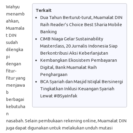
Wahyu
Terkait
menamb
Dua Tahun Berturut-turut, Muamalat DIN
ahkan,
Raih Reader’s Choice Best Sharia Mobile
Muamala
Banking
t DIN
CIMB Niaga Gelar Sustainability
sudah
Masterclass, 20 Jurnalis Indonesia Siap
dilengka
Berkontribusi Aksi Keberlanjutan
pi
Kembangkan Ekosistem Pembayaran
dengan
Digital, Bank Muamalat Raih
fitur-
Penghargaan
fitur yang
BCA Syariah dan Masjid Istiqlal Bersinergi
menjawa
Tingkatkan Inklusi Keuangan Syariah
b
Lewat #BSyaInfak
berbagai
kebutuha
n
nasabah. Selain pembukaan rekening online, Muamalat DIN
juga dapat digunakan untuk melakukan unduh mutasi