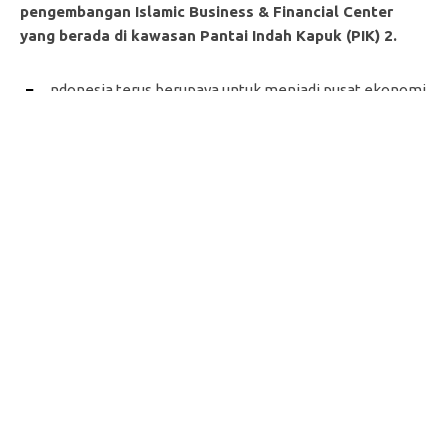
pengembangan Islamic Business & Financial Center
yang berada di kawasan Pantai Indah Kapuk (PIK) 2.
I
ndonesia terus berupaya untuk menjadi pusat ekonomi
syariah dunia. Berdasarkan State of The Global Islamic
Economy (SGIE) Report 2022, saat ini Indonesia baru
menduduki peringkat keempat. Penguatan industri
keuangan syariah Indonesia penting dilakukan, mengingat
sektor ini merupakan salah satu instrumen yang berperan
penting dalam pemulihan ekonomi nasional.
Untuk itu perlu dilakukan berbagai langkah serius dari
berbagai pihak yang berkepentingan dalam memajukan
perekonomian syariah nasional. Bank Mega Syariah (BMS)
sebagai salah satu pionir perbankan syariah di Indonesia,
berkomitmen untuk terus memberikan kontribusi
terhadap perkembangan industri syariah di Indonesia
diantaranya dengan memberikan dukungan pada
pengembangan Islamic Business & Financial Center yang