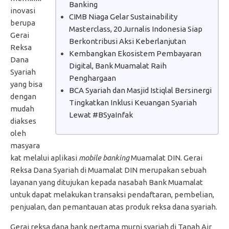
Banking
inovasi
CIMB Niaga Gelar Sustainability
berupa
Masterclass, 20 Jurnalis Indonesia Siap
Gerai
Berkontribusi Aksi Keberlanjutan
Reksa
Kembangkan Ekosistem Pembayaran
Dana
Digital, Bank Muamalat Raih
Syariah
Penghargaan
yang bisa
BCA Syariah dan Masjid Istiqlal Bersinergi
dengan
Tingkatkan Inklusi Keuangan Syariah
mudah
Lewat #BSyaInfak
diakses
oleh
masyara
kat melalui aplikasi
mobile banking
Muamalat DIN. Gerai
Reksa Dana Syariah di Muamalat DIN merupakan sebuah
layanan yang ditujukan kepada nasabah Bank Muamalat
untuk dapat melakukan transaksi pendaftaran, pembelian,
penjualan, dan pemantauan atas produk reksa dana syariah.
Gerai reksa dana bank pertama murni syariah di Tanah Air