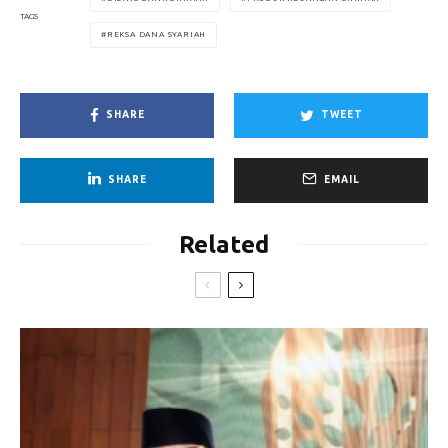
TAGS
REKSA DANA SYARIAH
SHARE
TWEET
SHARE
EMAIL
Related