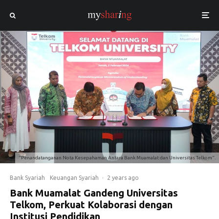
"Penandatanganan Nota Kesepahaman Antara Bank Muamalat dan Universitas Telkom".
Bank Syariah
Keuangan Syariah
·
2 years ago
Bank Muamalat Gandeng Universitas
Telkom, Perkuat Kolaborasi dengan
Institusi Pendidikan