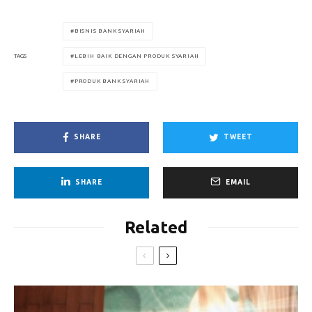
BISNIS BANK SYARIAH
LEBIH BAIK DENGAN PRODUK SYARIAH
TAGS
PRODUK BANK SYARIAH
SHARE
TWEET
SHARE
EMAIL
Related