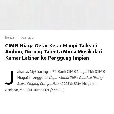
Berita
·
1 year ago
CIMB Niaga Gelar Kejar Mimpi Talks di
Ambon, Dorong Talenta Muda Musik dari
Kamar Latihan ke Panggung Impian
J
akarta, MySharing – PT Bank CIMB Niaga Tbk (CIMB
Niaga) menggelar
Kejar Mimpi Talks
Road to Rising
Start-Singing Competition 2025
di SMA Negeri 1
Ambon, Maluku, Jumat (20/6/2025).
Acara ini bertujuan untuk menemukan dan mengangkat
talenta musik lokal, khususnya di Ambon, dengan
menyediakan panggung bagi penyanyi muda untuk berani