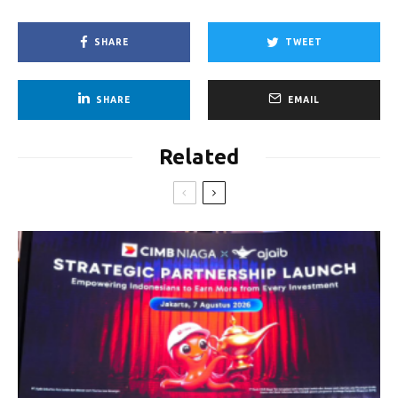
SHARE
TWEET
SHARE
EMAIL
Related