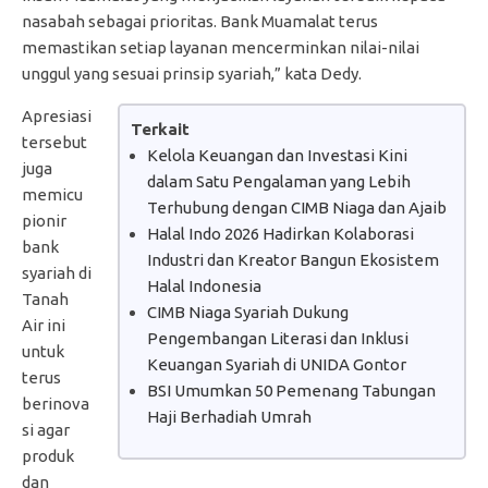
nasabah sebagai prioritas. Bank Muamalat terus
memastikan setiap layanan mencerminkan nilai-nilai
unggul yang sesuai prinsip syariah,” kata Dedy.
Apresiasi
Terkait
tersebut
Kelola Keuangan dan Investasi Kini
juga
dalam Satu Pengalaman yang Lebih
memicu
Terhubung dengan CIMB Niaga dan Ajaib
pionir
Halal Indo 2026 Hadirkan Kolaborasi
bank
Industri dan Kreator Bangun Ekosistem
syariah di
Halal Indonesia
Tanah
CIMB Niaga Syariah Dukung
Air ini
Pengembangan Literasi dan Inklusi
untuk
Keuangan Syariah di UNIDA Gontor
terus
BSI Umumkan 50 Pemenang Tabungan
berinova
Haji Berhadiah Umrah
si agar
produk
dan