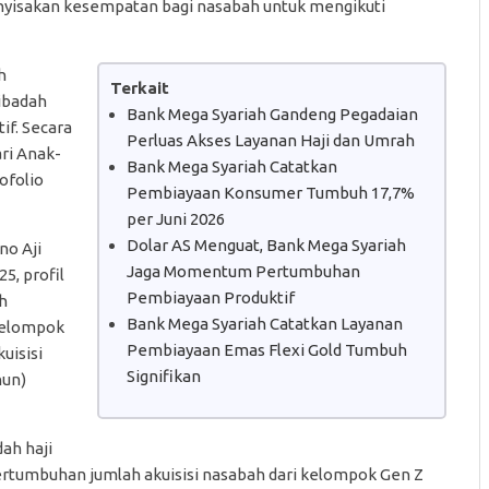
menyisakan kesempatan bagi nasabah untuk mengikuti
h
Terkait
ibadah
Bank Mega Syariah Gandeng Pegadaian
if. Secara
Perluas Akses Layanan Haji dan Umrah
ari Anak-
Bank Mega Syariah Catatkan
ofolio
Pembiayaan Konsumer Tumbuh 17,7%
per Juni 2026
Dolar AS Menguat, Bank Mega Syariah
no Aji
Jaga Momentum Pertumbuhan
, profil
Pembiayaan Produktif
h
Bank Mega Syariah Catatkan Layanan
Kelompok
Pembiayaan Emas Flexi Gold Tumbuh
uisisi
Signifikan
hun)
ah haji
pertumbuhan jumlah akuisisi nasabah dari kelompok Gen Z