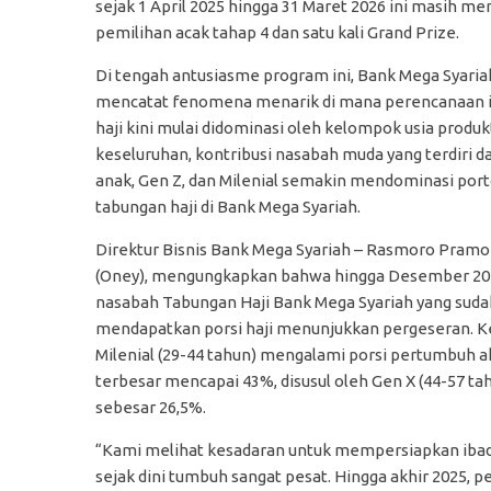
sejak 1 April 2025 hingga 31 Maret 2026 ini masih 
pemilihan acak tahap 4 dan satu kali Grand Prize.
Di tengah antusiasme program ini, Bank Mega Syaria
mencatat fenomena menarik di mana perencanaan 
haji kini mulai didominasi oleh kelompok usia produkt
keseluruhan, kontribusi nasabah muda yang terdiri d
anak, Gen Z, dan Milenial semakin mendominasi port
tabungan haji di Bank Mega Syariah.
Direktur Bisnis Bank Mega Syariah – Rasmoro Pramo
(Oney), mengungkapkan bahwa hingga Desember 2025
nasabah Tabungan Haji Bank Mega Syariah yang suda
mendapatkan porsi haji menunjukkan pergeseran. 
Milenial (29-44 tahun) mengalami porsi pertumbuh ak
terbesar mencapai 43%, disusul oleh Gen X (44-57 ta
sebesar 26,5%.
“Kami melihat kesadaran untuk mempersiapkan ibad
sejak dini tumbuh sangat pesat. Hingga akhir 2025, 