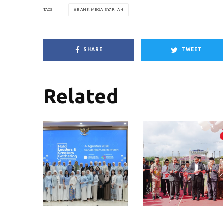
BANK MEGA SYARIAH
TAGS
SHARE
TWEET
Related