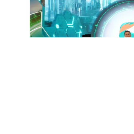
Berita
·
6 months ago