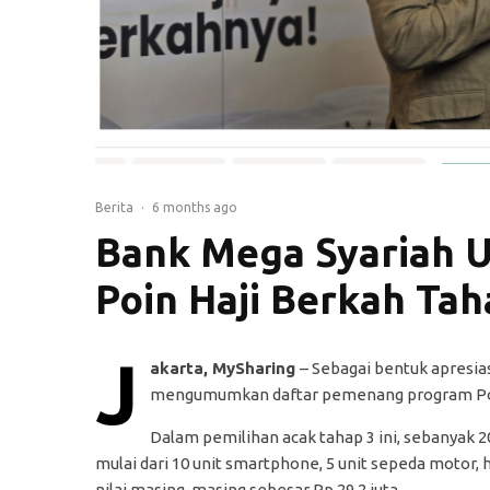
Berita
·
6 months ago
Bank Mega Syariah
Poin Haji Berkah Tah
J
akarta, MySharing
– Sebagai bentuk apresias
mengumumkan daftar pemenang program Poin 
Dalam pemilihan acak tahap 3 ini, sebanyak
mulai dari 10 unit smartphone, 5 unit sepeda motor
nilai masing-masing sebesar Rp 29,2 juta.