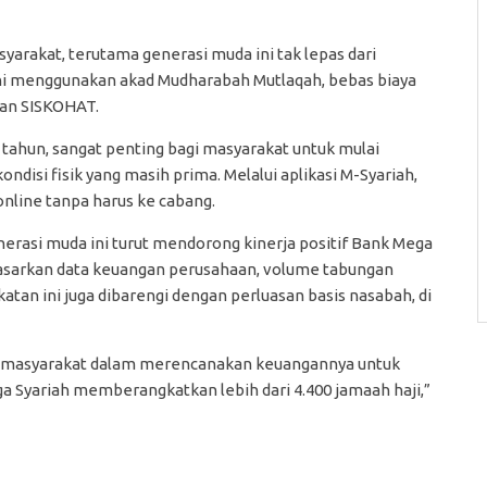
akat, terutama generasi muda ini tak lepas dari
ni menggunakan akad Mudharabah Mutlaqah, bebas biaya
gan SISKOHAT.
tahun, sangat penting bagi masyarakat untuk mulai
disi fisik yang masih prima. Melalui aplikasi M-Syariah,
online tanpa harus ke cabang.
erasi muda ini turut mendorong kinerja positif Bank Mega
rdasarkan data keuangan perusahaan, volume tabungan
atan ini juga dibarengi dengan perluasan basis nasabah, di
an masyarakat dalam merencanakan keuangannya untuk
a Syariah memberangkatkan lebih dari 4.400 jamaah haji,”