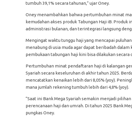
tumbuh 39,1% secara tahunan,” ujar Oney.
Oney menambahkan bahwa pertumbuhan minat masyar
kemudahan akses produk Tabungan Haji iB. Produk i
administrasi bulanan, dan terintegrasi langsung den
Mengingat waktu tunggu haji yang mencapai puluhan 
menabung di usia muda agar dapat beribadah dalam kon
pembukaan tabungan haji kini bisa dilakukan secara 
Pertumbuhan minat pendaftaran haji di kalangan gen
Syariah secara keseluruhan di akhir tahun 2025. Be
mencatatkan kenaikan lebih dari 8,05% (yoy). Peningk
mana jumlah rekening tumbuh lebih dari 4,8% (yoy).
“Saat ini Bank Mega Syariah semakin menjadi pilih
perencanaan haji dan umrah. Di tahun 2025 Bank Meg
pungkas Oney.