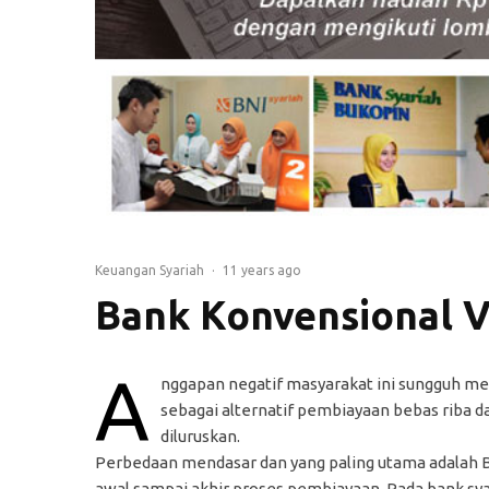
Keuangan Syariah
·
11 years ago
Bank Konvensional V
A
nggapan negatif masyarakat ini sungguh men
sebagai alternatif pembiayaan bebas riba dan
diluruskan.
Perbedaan mendasar dan yang paling utama adalah Ba
awal sampai akhir proses pembiayaan. Pada bank sya