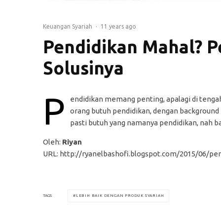
Keuangan Syariah
·
11 years ago
Pendidikan Mahal? P
Solusinya
P
endidikan memang penting, apalagi di tenga
orang butuh pendidikan, dengan backgroun
pasti butuh yang namanya pendidikan, nah b
Oleh:
Riyan
URL: http://ryanelbashofi.blogspot.com/2015/06/p
LEBIH BAIK DENGAN PRODUK SYARIAH
TAGS