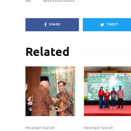
BISNIS BANK SYARIAH
TAGS
SHARE
TWEET
Related
Keuangan Syariah
Keuangan Syariah