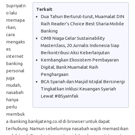
Supriyatn
Terkait
o lalu
Dua Tahun Berturut-turut, Muamalat DIN
memapa
Raih Reader’s Choice Best Sharia Mobile
rkan,
Banking
cara
CIMB Niaga Gelar Sustainability
mengaks
Masterclass, 20 Jurnalis Indonesia Siap
es
Berkontribusi Aksi Keberlanjutan
internet
Kembangkan Ekosistem Pembayaran
banking
Digital, Bank Muamalat Raih
personal
Penghargaan
juga
BCA Syariah dan Masjid Istiqlal Bersinergi
mudah,
Tingkatkan Inklusi Keuangan Syariah
nasabah
Lewat #BSyaInfak
hanya
perlu
membuk
a ibanking.bankjateng.co.id di browser untuk dapat
terhubung. Namun sebelumnya nasabah wajib memastikan