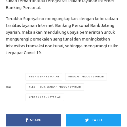
sudah terdaftar atau teregistrasi dalam layanan Internet
Banking Personal.
Terakhir Supriyatno mengungkapkan, dengan keberadaan
fasilitas layanan Internet Banking Personal Bank Jateng
Syariah, maka akan mendukung upaya pemerintah untuk
mengurangi pemakaian uang tunai dan meningkatkan
intensitas transaksi non tunai, sehingga mengurangi risiko
terpapar Covid-19.
BISNIS BANK SYARIAH
INOVASI PRODUK SYARIAH
LEBIH BAIK DENGAN PRODUK SYARIAH
TAGS
PRODUK BANK SYARIAH
SHARE
TWEET