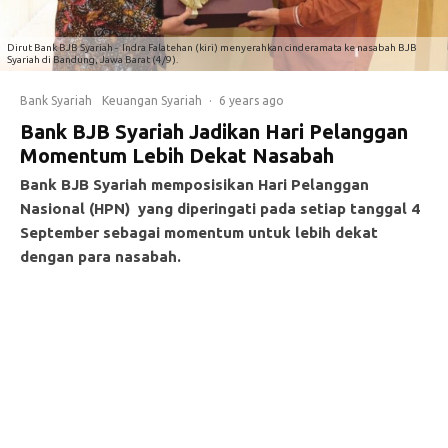
Dirut Bank BJB Syariah - Indra Falatehan (kiri) menyerahkan cinderamata ke nasabah BJB
Syariah di Bandung, Jawa Barat (4/9).
Bank Syariah
Keuangan Syariah
·
6 years ago
Bank BJB Syariah Jadikan Hari Pelanggan
Momentum Lebih Dekat Nasabah
Bank BJB Syariah memposisikan Hari Pelanggan
Nasional (HPN) yang diperingati pada setiap tanggal 4
September sebagai momentum untuk lebih dekat
dengan para nasabah.
H
al tersebut diungkapkan Direktur Utama Bank BJB
Syariah – Indra Falatehan saat melayani dan
berbincang langsung dengan para nasabah Bank
BJB Syariah pada pekan lalu, Jumat (4/9) di Bandung, Jawa
Barat.
“Jajaran manajemen Bank BJB Syariah selalu berusaha