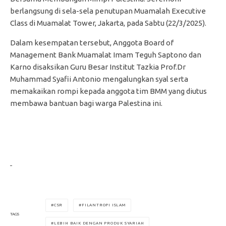
berlangsung di sela-sela penutupan Muamalah Executive
Class di Muamalat Tower, Jakarta, pada Sabtu (22/3/2025).
Dalam kesempatan tersebut, Anggota Board of
Management Bank Muamalat Imam Teguh Saptono dan
Karno disaksikan Guru Besar Institut Tazkia Prof.Dr
Muhammad Syafii Antonio mengalungkan syal serta
memakaikan rompi kepada anggota tim BMM yang diutus
membawa bantuan bagi warga Palestina ini.
CSR
FILANTROPI ISLAM
TAGS
LEBIH BAIK DENGAN PRODUK SYARIAH