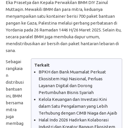
Eka Prasetya dan Kepala Perwakilan BMM DIY Zainul
Muttaqin. Mewakili BMM dan para mitra, keduanya
menyampaikan satu kontainer berisi 700 paket bantuan
pangan ke Gaza, Palestina melalui gerbang perbatasan di
Yordania pada 26 Ramadan 1446 H/26 Maret 2025. Selain itu,
secara paralel BMM juga membuka dapur umum,
mendistribusikan air bersih dan paket hantaran lebaran di
sana.
Sebagai
Terkait
rangkaia
BPKH dan Bank Muamalat Perkuat
n
Ekosistem Haji Nasional, Perluas
distribusi
Layanan Digital dan Dorong
bantuan
Pertumbuhan Bisnis Syariah
ini, BMM
Kelola Keuangan dan Investasi Kini
bersama
dalam Satu Pengalaman yang Lebih
mitra
Terhubung dengan CIMB Niaga dan Ajaib
juga
Halal Indo 2026 Hadirkan Kolaborasi
membag
Industri dan Kreator Bangun Ekosistem