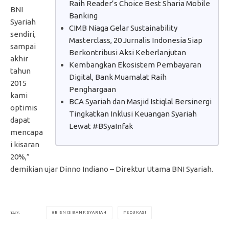
Raih Reader’s Choice Best Sharia Mobile
BNI
Banking
Syariah
CIMB Niaga Gelar Sustainability
sendiri,
Masterclass, 20 Jurnalis Indonesia Siap
sampai
Berkontribusi Aksi Keberlanjutan
akhir
Kembangkan Ekosistem Pembayaran
tahun
Digital, Bank Muamalat Raih
2015
Penghargaan
kami
BCA Syariah dan Masjid Istiqlal Bersinergi
optimis
Tingkatkan Inklusi Keuangan Syariah
dapat
Lewat #BSyaInfak
mencapa
i kisaran
20%,”
demikian ujar Dinno Indiano – Direktur Utama BNI Syariah.
BISNIS BANK SYARIAH
EDUKASI
TAGS