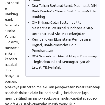
Corporat
Dua Tahun Berturut-turut, Muamalat DIN
e
Raih Reader’s Choice Best Sharia Mobile
Banking
Banking
Bank
CIMB Niaga Gelar Sustainability
Muamala
Masterclass, 20 Jurnalis Indonesia Siap
t Indra
Berkontribusi Aksi Keberlanjutan
Yurana
Kembangkan Ekosistem Pembayaran
Sugiarto,
Digital, Bank Muamalat Raih
menamb
Penghargaan
ahkan
BCA Syariah dan Masjid Istiqlal Bersinergi
kendati
Tingkatkan Inklusi Keuangan Syariah
nasabah
Lewat #BSyaInfak
dolar
hanya 10
persen,
pihaknya pun tetap melakukan pengawasan ketat terhadap
nasabah dolar. Selain itu, dari hasil uji ketahanan juga
memperlihatkan rasio kecukupan modal (capital adequacy
ratio/CAR) Bank Muamalat masih mencukupi.