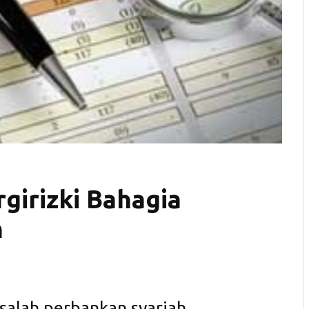
girizki Bahagia
n
alah perbankan syariah