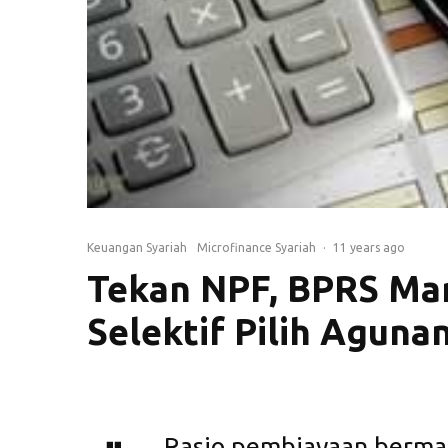
Keuangan Syariah
Microfinance Syariah
·
11 years ago
Tekan NPF, BPRS Mar
Selektif Pilih Aguna
Rasio pembiayaan bermas