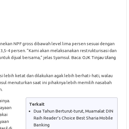
enekan NPF gross dibawah level lima persen sesuai dengan
 3,5-4 persen. “Kami akan melaksanakan restrukturisasi dan
uk dijual bersama,” jelas Syamsul. Baca:
OJK Tinjau Ulang
 lebih ketat dan dilakukan agak lebih berhati-hati, walau
sul menuturkan saat ini pihaknya lebih memilih nasabah
n.
ainya.
Terkait
iayaan
Dua Tahun Berturut-turut, Muamalat DIN
akai
Raih Reader’s Choice Best Sharia Mobile
ayaan
Banking
sil di