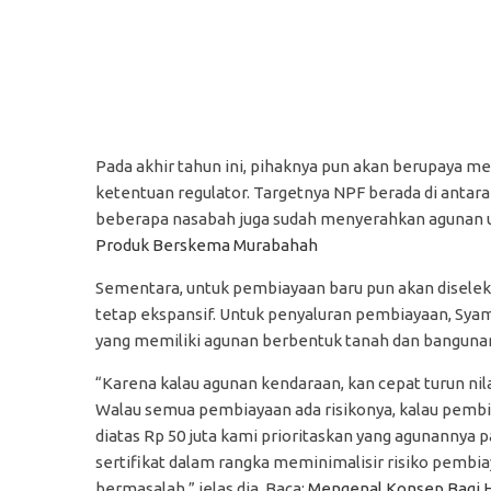
Pada akhir tahun ini, pihaknya pun akan berupaya m
ketentuan regulator. Targetnya NPF berada di antara
beberapa nasabah juga sudah menyerahkan agunan unt
Produk Berskema Murabahah
Sementara, untuk pembiayaan baru pun akan diseleksi
tetap ekspansif. Untuk penyaluran pembiayaan, Syam
yang memiliki agunan berbentuk tanah dan banguna
“Karena kalau agunan kendaraan, kan cepat turun nil
Walau semua pembiayaan ada risikonya, kalau pemb
diatas Rp 50 juta kami prioritaskan yang agunannya p
sertifikat dalam rangka meminimalisir risiko pembi
bermasalah,” jelas dia. Baca:
Mengenal Konsep Bagi Ha