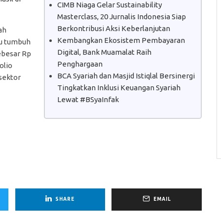
CIMB Niaga Gelar Sustainability
Masterclass, 20 Jurnalis Indonesia Siap
Berkontribusi Aksi Keberlanjutan
ah
Kembangkan Ekosistem Pembayaran
au tumbuh
Digital, Bank Muamalat Raih
sebesar Rp
Penghargaan
olio
BCA Syariah dan Masjid Istiqlal Bersinergi
sektor
Tingkatkan Inklusi Keuangan Syariah
Lewat #BSyaInfak
SHARE
EMAIL