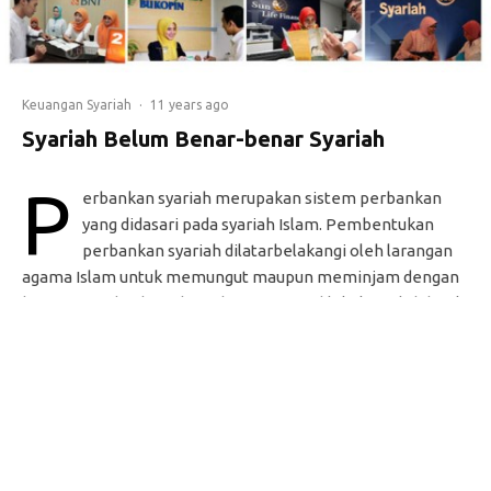
Keuangan Syariah
·
11 years ago
Syariah Belum Benar-benar Syariah
P
erbankan syariah merupakan sistem perbankan
yang didasari pada syariah Islam. Pembentukan
perbankan syariah dilatarbelakangi oleh larangan
agama Islam untuk memungut maupun meminjam dengan
bunga yang disebut riba. Riba ini sering dilakukan oleh bank
konvesional. Sistem perbankan syariah pertama kali
muncul di Mesir pada tahun 1963. Penduduk Indonesia yang
mayoritas muslim membuat Indonesia menjelma menjadi
pasar terbesar di dunia bagi perbankan syariah.
Oleh:
Firma Fikri
URL: http://abgcemen.blogspot.com/2015/06/syariah-