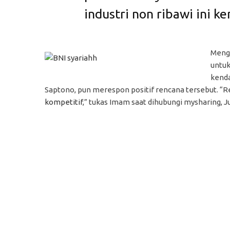
industri non ribawi ini k
Mengo
untuk
kenda
Saptono, pun merespon positif rencana tersebut. “R
kompetitif
,” tukas Imam saat dihubungi mysharing, J