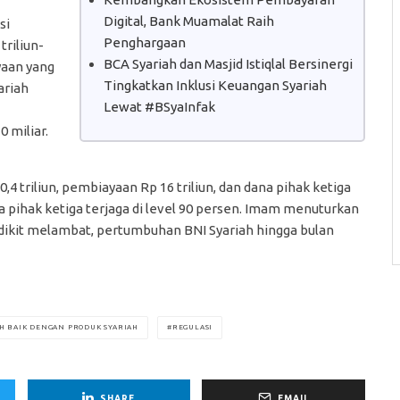
Digital, Bank Muamalat Raih
si
Penghargaan
triliun-
BCA Syariah dan Masjid Istiqlal Bersinergi
yaan yang
Tingkatkan Inklusi Keuangan Syariah
ariah
Lewat #BSyaInfak
 miliar.
4 triliun, pembiayaan Rp 16 triliun, dan dana pihak ketiga
a pihak ketiga terjaga di level 90 persen. Imam menuturkan
dikit melambat, pertumbuhan BNI Syariah hingga bulan
H BAIK DENGAN PRODUK SYARIAH
REGULASI
SHARE
EMAIL