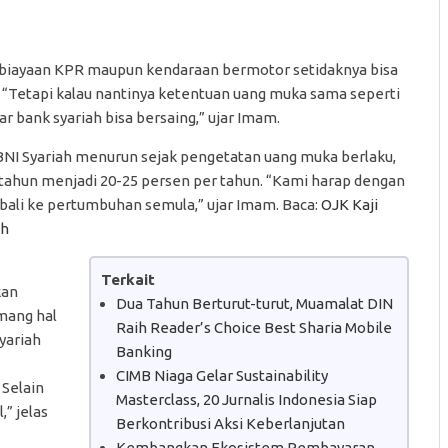
mbiayaan KPR maupun kendaraan bermotor setidaknya bisa
 “Tetapi kalau nantinya ketentuan uang muka sama seperti
 bank syariah bisa bersaing,” ujar Imam.
I Syariah menurun sejak pengetatan uang muka berlaku,
 tahun menjadi 20-25 persen per tahun. “Kami harap dengan
bali ke pertumbuhan semula,” ujar Imam. Baca:
OJK Kaji
ah
Terkait
kan
Dua Tahun Berturut-turut, Muamalat DIN
mang hal
Raih Reader’s Choice Best Sharia Mobile
yariah
Banking
CIMB Niaga Gelar Sustainability
 Selain
Masterclass, 20 Jurnalis Indonesia Siap
,” jelas
Berkontribusi Aksi Keberlanjutan
Kembangkan Ekosistem Pembayaran