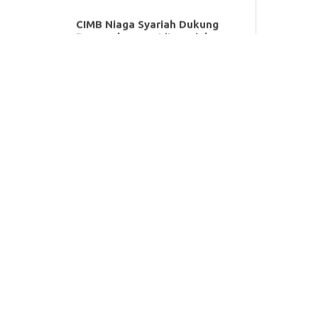
CIMB Niaga Syariah Dukung
Pengembangan Literasi dan
Inklusi Keuangan Syariah di
UNIDA Gontor
BSI Umumkan 50 Pemenang
Tabungan Haji Berhadiah
Umrah
Synergy Roadshow 2026,
BPKH dan Bank Muamalat
Hadir di Makassar
Kemudahan Bayar UKT
Universitas Brawijaya melalui
Bank Muamalat