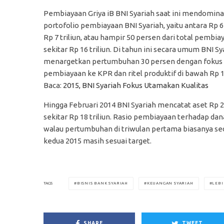
Pembiayaan Griya iB BNI Syariah saat ini mendomina
portofolio pembiayaan BNI Syariah, yaitu antara Rp 6 
Rp 7 triliun, atau hampir 50 persen dari total pembia
sekitar Rp 16 triliun. Di tahun ini secara umum BNI Sy
menargetkan pertumbuhan 30 persen dengan fokus
pembiayaan ke KPR dan ritel produktif di bawah Rp 10
Baca:
2015, BNI Syariah Fokus Utamakan Kualitas
Hingga Februari 2014 BNI Syariah mencatat aset Rp 20,
sekitar Rp 18 triliun. Rasio pembiayaan terhadap dan
walau pertumbuhan di triwulan pertama biasanya se
kedua 2015 masih sesuai target.
BISNIS BANK SYARIAH
KEUANGAN SYARIAH
LEBI
TAGS
SHARE
TWEET