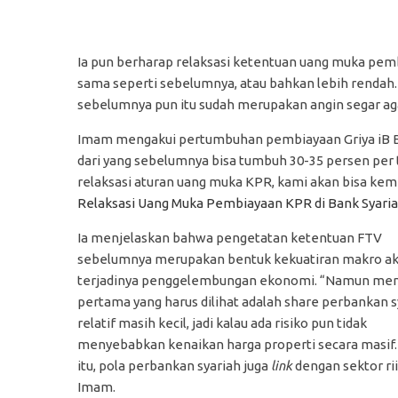
Ia pun berharap relaksasi ketentuan uang muka pe
sama seperti sebelumnya, atau bahkan lebih rendah.
sebelumnya pun itu sudah merupakan angin segar agar
Imam mengakui pertumbuhan pembiayaan Griya iB BN
dari yang sebelumnya bisa tumbuh 30-35 persen per
relaksasi aturan uang muka KPR, kami akan bisa kem
Relaksasi Uang Muka Pembiayaan KPR di Bank Syari
Ia menjelaskan bahwa pengetatan ketentuan FTV
sebelumnya merupakan bentuk kekuatiran makro a
terjadinya penggelembungan ekonomi. “Namun me
pertama yang harus dilihat adalah share perbankan s
relatif masih kecil, jadi kalau ada risiko pun tidak
menyebabkan kenaikan harga properti secara masif.
itu, pola perbankan syariah juga
link
dengan sektor riil
Imam.