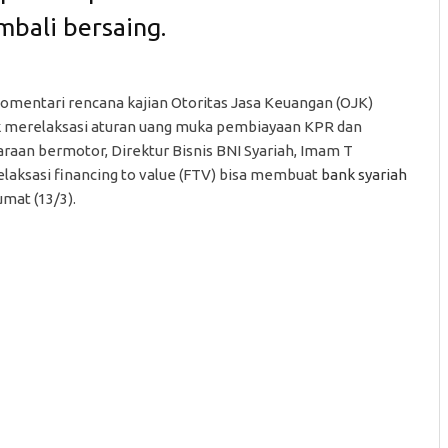
embali bersaing.
mentari rencana kajian Otoritas Jasa Keuangan (OJK)
 merelaksasi aturan uang muka pembiayaan KPR dan
raan bermotor, Direktur Bisnis BNI Syariah, Imam T
elaksasi financing to value (FTV) bisa membuat
bank syariah
umat (13/3).