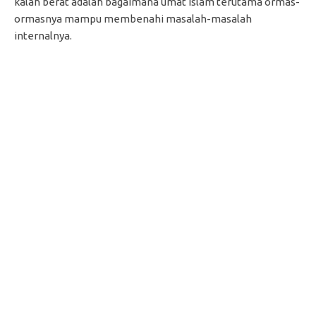
kalah berat adalah bagaimana umat Islam terutama ormas-
ormasnya mampu membenahi masalah-masalah
internalnya.