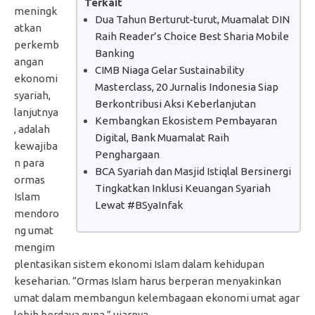
Terkait
meningk
Dua Tahun Berturut-turut, Muamalat DIN
atkan
Raih Reader’s Choice Best Sharia Mobile
perkemb
Banking
angan
CIMB Niaga Gelar Sustainability
ekonomi
Masterclass, 20 Jurnalis Indonesia Siap
syariah,
Berkontribusi Aksi Keberlanjutan
lanjutnya
Kembangkan Ekosistem Pembayaran
, adalah
Digital, Bank Muamalat Raih
kewajiba
Penghargaan
n para
BCA Syariah dan Masjid Istiqlal Bersinergi
ormas
Tingkatkan Inklusi Keuangan Syariah
Islam
Lewat #BSyaInfak
mendoro
ng umat
mengim
plentasikan sistem ekonomi Islam dalam kehidupan
keseharian. ”Ormas Islam harus berperan menyakinkan
umat dalam membangun kelembagaan ekonomi umat agar
lebih berdaya guna,” ujarnya.