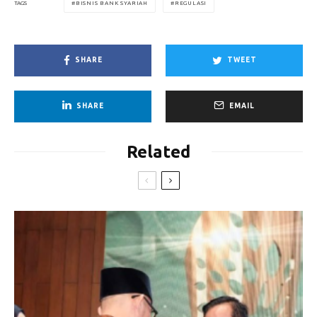
BISNIS BANK SYARIAH
REGULASI
TAGS
SHARE
TWEET
SHARE
EMAIL
Related