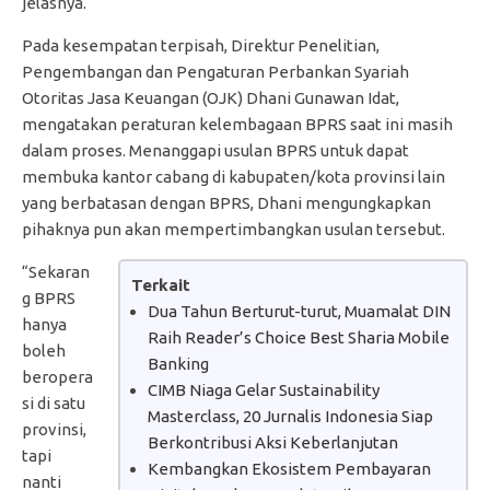
jelasnya.
Pada kesempatan terpisah, Direktur Penelitian,
Pengembangan dan Pengaturan Perbankan Syariah
Otoritas Jasa Keuangan (OJK) Dhani Gunawan Idat,
mengatakan peraturan kelembagaan BPRS saat ini masih
dalam proses. Menanggapi usulan BPRS untuk dapat
membuka kantor cabang di kabupaten/kota provinsi lain
yang berbatasan dengan BPRS, Dhani mengungkapkan
pihaknya pun akan mempertimbangkan usulan tersebut.
“Sekaran
Terkait
g BPRS
Dua Tahun Berturut-turut, Muamalat DIN
hanya
Raih Reader’s Choice Best Sharia Mobile
boleh
Banking
beropera
CIMB Niaga Gelar Sustainability
si di satu
Masterclass, 20 Jurnalis Indonesia Siap
provinsi,
Berkontribusi Aksi Keberlanjutan
tapi
Kembangkan Ekosistem Pembayaran
nanti