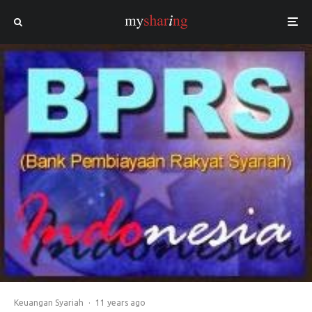
Keuangan Syariah
·
11 years ago