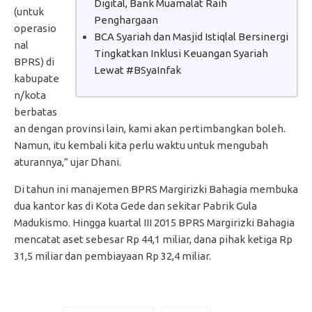
Digital, Bank Muamalat Raih
(untuk
Penghargaan
operasio
BCA Syariah dan Masjid Istiqlal Bersinergi
nal
Tingkatkan Inklusi Keuangan Syariah
BPRS) di
Lewat #BSyaInfak
kabupate
n/kota
berbatas
an dengan provinsi lain, kami akan pertimbangkan boleh.
Namun, itu kembali kita perlu waktu untuk mengubah
aturannya,” ujar Dhani.
Di tahun ini manajemen BPRS Margirizki Bahagia membuka
dua kantor kas di Kota Gede dan sekitar Pabrik Gula
Madukismo. Hingga kuartal III 2015 BPRS Margirizki Bahagia
mencatat aset sebesar Rp 44,1 miliar, dana pihak ketiga Rp
31,5 miliar dan pembiayaan Rp 32,4 miliar.