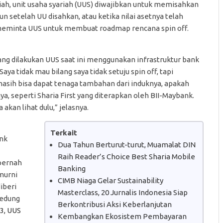
ah, unit usaha syariah (UUS) diwajibkan untuk memisahkan
hun setelah UU disahkan, atau ketika nilai asetnya telah
 meminta UUS untuk membuat roadmap rencana spin off.
ang dilakukan UUS saat ini menggunakan infrastruktur bank
ya tidak mau bilang saya tidak setuju spin off, tapi
asih bisa dapat tenaga tambahan dari induknya, apakah
, seperti Sharia First yang diterapkan oleh BII-Maybank.
kan lihat dulu,” jelasnya.
Terkait
nk
Dua Tahun Berturut-turut, Muamalat DIN
Raih Reader’s Choice Best Sharia Mobile
 pernah
Banking
murni
CIMB Niaga Gelar Sustainability
iberi
Masterclass, 20 Jurnalis Indonesia Siap
gedung
Berkontribusi Aksi Keberlanjutan
3, UUS
Kembangkan Ekosistem Pembayaran