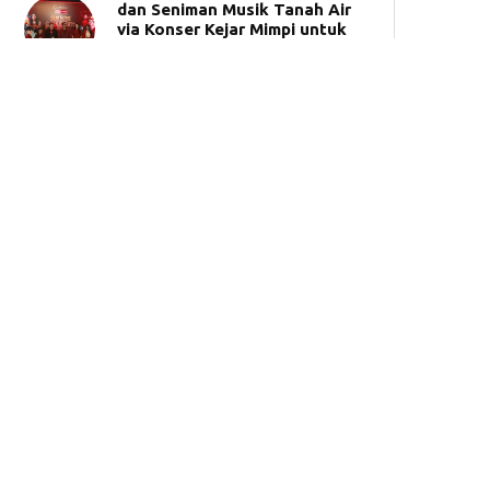
dan Seniman Musik Tanah Air
via Konser Kejar Mimpi untuk
Indonesia “Simfoni Suara
Hati”
CIMB Niaga Hadirkan
Pengalaman OCTO di Halte
GBK dan Beragam Solusi
Digital
Bank Mega Syariah Gandeng
Pegadaian Perluas Akses
Layanan Haji dan Umrah
Bank Muamalat Raih
Penghargaan Indonesia Public
Relations Top Leader 2026