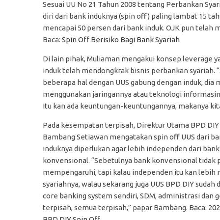
Sesuai UU No 21 Tahun 2008 tentang Perbankan Syari
diri dari bank induknya (spin off) paling lambat 15 ta
mencapai 50 persen dari bank induk. OJK pun telah
Baca:
Spin Off Berisiko Bagi Bank Syariah
Di lain pihak, Muliaman mengakui konsep leverage y
induk telah mendongkrak bisnis perbankan syariah. “Sa
beberapa hal dengan UUS gabung dengan induk, dia m
menggunakan jaringannya atau teknologi informasinya
Itu kan ada keuntungan-keuntungannya, makanya kita a
Pada kesempatan terpisah, Direktur Utama BPD DIY
Bambang Setiawan mengatakan spin off UUS dari ba
induknya diperlukan agar lebih independen dari bank
konvensional. “Sebetulnya bank konvensional tidak
mempengaruhi, tapi kalau independen itu kan lebih 
syariahnya, walau sekarang juga UUS BPD DIY sudah d
core banking system sendiri, SDM, administrasi dan 
terpisah, semua terpisah,” papar Bambang. Baca:
202
BPD DIY Spin Off