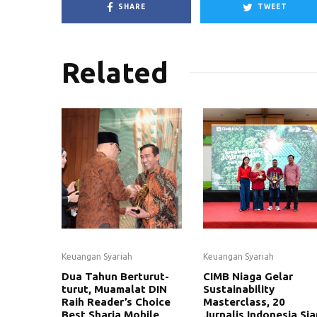
SHARE
TWEET
Related
Keuangan Syariah
Keuangan Syariah
Dua Tahun Berturut-
CIMB Niaga Gelar
turut, Muamalat DIN
Sustainability
Raih Reader’s Choice
Masterclass, 20
Best Sharia Mobile
Jurnalis Indonesia Sia