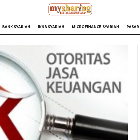
BANK SYARIAH
IKNB SYARIAH
MICROFINANCE SYARIAH
PASAR