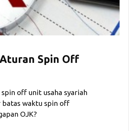
Aturan Spin Off
pin off unit usaha syariah
 batas waktu spin off
ggapan OJK?