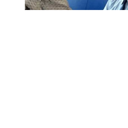
Keuangan Syariah
·
11 years ago
2023, UUS BPD DIY S