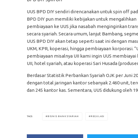
UUS BPD DIY sendiri direncanakan untuk spin off pad
BPD DIY pun memiliki kebijakan untuk mengalihkan
pembiayaan ke UUS jika nasabah menginginkan tran
secara syariah. Secara umum, lanjut Bambang, segme
UUS BPD DIY akan tetap seperti saat ini dengan mas
UKM, KPR, koperasi, hingga pembiayaan korporasi. “
pembiayaan misalnya UII kami ingin UUS membiayai
UII, hotel syariah, atau koperasi Sari Husada (produse
Berdasar Statistik Perbankan Syariah OJK per Juni 2
dengan total jaringan kantor sebanyak 2.460 unit, te
dan 245 kantor kas. Sementara, UUS didukung oleh 190
BISNIS BANK SYARIAH
REGULASI
TAGS