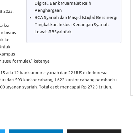
Digital, Bank Muamalat Raih
Penghargaan
a 2023.
BCA Syariah dan Masjid Istiqlal Bersinergi
Tingkatkan Inklusi Keuangan Syariah
saksi
Lewat #BSyaInfak
n bisnis
uk ke
Untuk
 kampus
n susu formula),” katanya.
015 ada 12 bank umum syariah dan 22 UUS di Indonesia
rdiri dari 593 kantor cabang, 1.622 kantor cabang pembantu
0 layanan syariah. Total aset mencapai Rp 272,3 triliun.