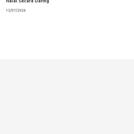
Halal Secara Daring
15/07/2026
Keuangan Syariah
Microfinance Syariah
·
10 years ago