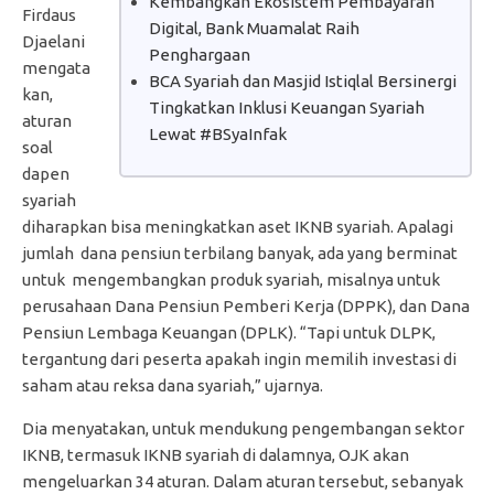
Kembangkan Ekosistem Pembayaran
Firdaus
Digital, Bank Muamalat Raih
Djaelani
Penghargaan
mengata
BCA Syariah dan Masjid Istiqlal Bersinergi
kan,
Tingkatkan Inklusi Keuangan Syariah
aturan
Lewat #BSyaInfak
soal
dapen
syariah
diharapkan bisa meningkatkan aset IKNB syariah. Apalagi
jumlah dana pensiun terbilang banyak, ada yang berminat
untuk mengembangkan produk syariah, misalnya untuk
perusahaan Dana Pensiun Pemberi Kerja (DPPK), dan Dana
Pensiun Lembaga Keuangan (DPLK). “Tapi untuk DLPK,
tergantung dari peserta apakah ingin memilih investasi di
saham atau reksa dana syariah,” ujarnya.
Dia menyatakan, untuk mendukung pengembangan sektor
IKNB, termasuk IKNB syariah di dalamnya, OJK akan
mengeluarkan 34 aturan. Dalam aturan tersebut, sebanyak