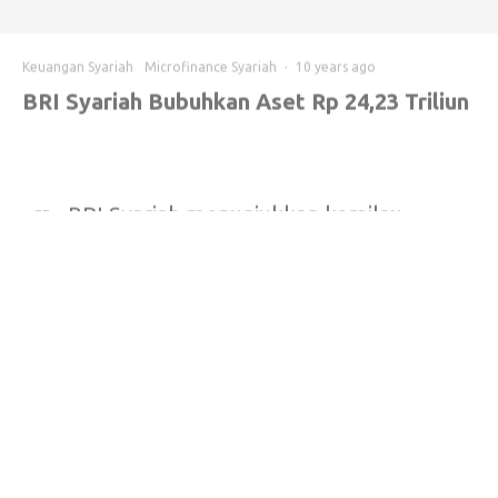
BRI Syariah Bubuhkan Aset Rp 24,23 Triliun
BRI Syariah menunjukkan kemilau
prestasi kinerjanya, terbukti sukses
membubuhkan aset sebesar Rp 24,
23 triliun.
D
irektur Utama
BRI Syariah, Hadi
Kegiatan perbankan di salah satu
Santoso,
gerai BRI Syariah. Foto: BRI Syariah
mengatakan, kepercayaan
masyarakat terus
bertumbuh, terbukti dengan jumlah nasabah yang terus
meningkat. Aset perusahaan, penghimpunan, dan