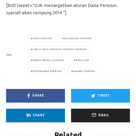
[bctt tweet=”OJK menargetkan aturan Dana Pensiun
syariah akan rampung 2016 “]
IKNB SYARIAH
KEUANGAN SYARIAH
LEBIH BAIK DENGAN PRODUK SYARIAH
TAGS
PASAR MODAL SYARIAH
REGULASI
REKSADANA SYARIAH
SAHAM SYARIAH
SHARE
TWEET
SHARE
EMAIL
Related