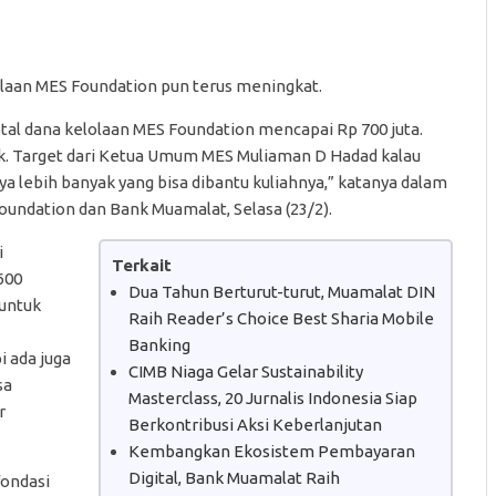
laan MES Foundation pun terus meningkat.
tal dana kelolaan MES Foundation mencapai Rp 700 juta.
. Target dari Ketua Umum MES Muliaman D Hadad kalau
aya lebih banyak yang bisa dibantu kuliahnya,” katanya dalam
undation dan Bank Muamalat, Selasa (23/2).
i
Terkait
600
Dua Tahun Berturut-turut, Muamalat DIN
 untuk
Raih Reader’s Choice Best Sharia Mobile
Banking
i ada juga
CIMB Niaga Gelar Sustainability
sa
Masterclass, 20 Jurnalis Indonesia Siap
r
Berkontribusi Aksi Keberlanjutan
Kembangkan Ekosistem Pembayaran
Digital, Bank Muamalat Raih
fondasi