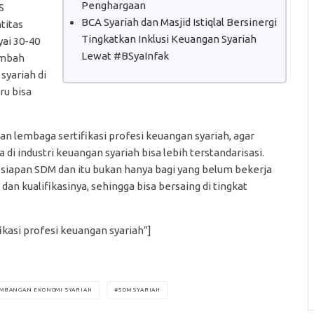
Penghargaan
S
BCA Syariah dan Masjid Istiqlal Bersinergi
titas
Tingkatkan Inklusi Keuangan Syariah
yai 30-40
Lewat #BSyaInfak
ambah
yariah di
ru bisa
n lembaga sertifikasi profesi keuangan syariah, agar
 di industri keuangan syariah bisa lebih terstandarisasi.
kesiapan SDM dan itu bukan hanya bagi yang belum bekerja
dan kualifikasinya, sehingga bisa bersaing di tingkat
kasi profesi keuangan syariah”]
MBANGAN EKONOMI SYARIAH
SDM SYARIAH