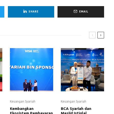
SHARE
EMAIL
Keuangan Syariah
Keuangan Syariah
Kembangkan
BCA Syariah dan
Ekosistem Pembayaran
Masjid Istiqlal