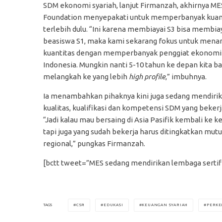
SDM ekonomi syariah, lanjut Firmanzah, akhirnya ME
Foundation menyepakati untuk memperbanyak kuan
terlebih dulu. “Ini karena membiayai S3 bisa membia
beasiswa S1, maka kami sekarang fokus untuk men
kuantitas dengan memperbanyak penggiat ekonomi s
Indonesia. Mungkin nanti 5-10 tahun ke depan kita ba
melangkah ke yang lebih
high profile
,” imbuhnya.
Ia menambahkan pihaknya kini juga sedang mendirika
kualitas, kualifikasi dan kompetensi SDM yang bekerja
“Jadi kalau mau bersaing di Asia Pasifik kembali ke 
tapi juga yang sudah bekerja harus ditingkatkan mutu 
regional,” pungkas Firmanzah.
[bctt tweet=”MES sedang mendirikan lembaga sertifi
CSR
EDUKASI
KEUANGAN SYARIAH
PERKE
TAGS