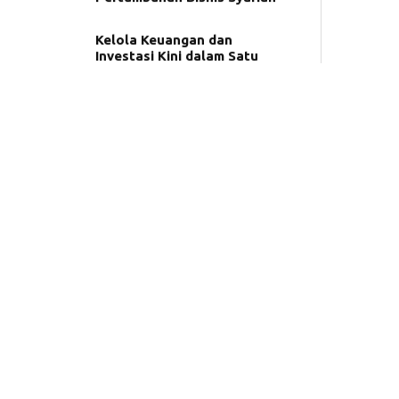
Kelola Keuangan dan
Investasi Kini dalam Satu
Pengalaman yang Lebih
Terhubung dengan CIMB
Niaga dan Ajaib
Halal Indo 2026 Hadirkan
Kolaborasi Industri dan
Kreator Bangun Ekosistem
Halal Indonesia
CIMB Niaga Syariah Dukung
Pengembangan Literasi dan
Inklusi Keuangan Syariah di
UNIDA Gontor
BSI Umumkan 50 Pemenang
Tabungan Haji Berhadiah
Umrah