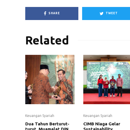
SHARE
TWEET
Related
Keuangan Syariah
Keuangan Syariah
Dua Tahun Berturut-
CIMB Niaga Gelar
turut, Muamalat DIN
Sustainability