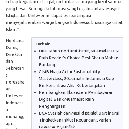
setiap kegiatan di Istiqlal, mulai dari acara yang kecil sampai
yang besar. Semoga kolaborasi yang terjalin antara Masjid
Istiqlal dan Unilever ini dapat berpartisipasi
menyejahterakan warga bangsa Indonesia, khususnya umat
Islam.”
Nurdiana
Terkait
Darus,
Dua Tahun Berturut-turut, Muamalat DIN
Direktur
Raih Reader’s Choice Best Sharia Mobile
dan
Banking
Sekretari
CIMB Niaga Gelar Sustainability
s
Masterclass, 20 Jurnalis Indonesia Siap
Perusaha
Berkontribusi Aksi Keberlanjutan
an
Kembangkan Ekosistem Pembayaran
Unilever
Digital, Bank Muamalat Raih
Indonesi
Penghargaan
a
BCA Syariah dan Masjid Istiqlal Bersinergi
menangg
Tingkatkan Inklusi Keuangan Syariah
api,
Lewat #BSyaInfak