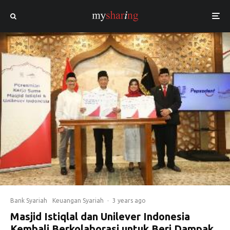
Bank Syariah
Keuangan Syariah
·
3 years ago
Masjid Istiqlal dan Unilever Indonesia
Kembali Berkolaborasi untuk Beri Dampak