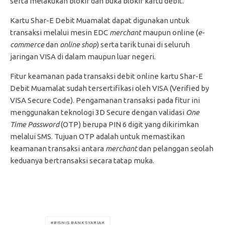
serta melakukan blokir dan buka blokir kartu debit.
Kartu Shar-E Debit Muamalat dapat digunakan untuk
transaksi melalui mesin EDC
merchant
maupun online (
e-
commerce
dan
online shop
) serta tarik tunai di seluruh
jaringan VISA di dalam maupun luar negeri.
Fitur keamanan pada transaksi debit online kartu Shar-E
Debit Muamalat sudah tersertifikasi oleh VISA (Verified by
VISA Secure Code). Pengamanan transaksi pada fitur ini
menggunakan teknologi 3D Secure dengan validasi
One
Time Password
(OTP) berupa PIN 6 digit yang dikirimkan
melalui SMS. Tujuan OTP adalah untuk memastikan
keamanan transaksi antara
merchant
dan pelanggan seolah
keduanya bertransaksi secara tatap muka.
BISNIS BANK SYARIAH