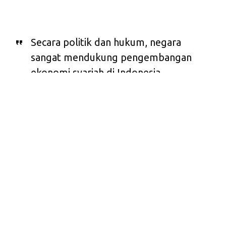
Secara politik dan hukum, negara
sangat mendukung pengembangan
ekonomi syariah di Indonesia.
Tinggal kesadaran dan pemahaman
masyarakat terhadap sistem
keuangan syariah lebih ditingkatkan.
M
antan Ketua
Mahkamah
Konstitusi (MK)
Mantan Ketua Mahkamah Konstitusi
Hamdan Zoelva menilai
(MK), Hamdan Zoelva.
sistem keuangan syariah di
Indonesia masih belum