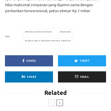
Nilai maksimal simpanan yang dijamin sama dengan
perbankan konvensional, yaitus ebesar Rp 2 miliar.
BISNIS BANK SYARIAH
EDUKASI
TAGS
LEBIH BAIK DENGAN PRODUK SYARIAH
SHARE
TWEET
SHARE
EMAIL
Related