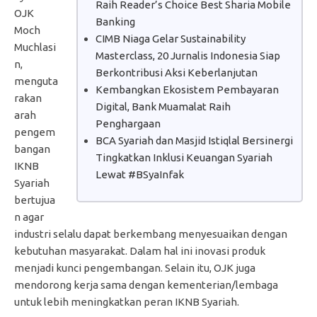
Raih Reader’s Choice Best Sharia Mobile
OJK
Banking
Moch
CIMB Niaga Gelar Sustainability
Muchlasi
Masterclass, 20 Jurnalis Indonesia Siap
n,
Berkontribusi Aksi Keberlanjutan
menguta
Kembangkan Ekosistem Pembayaran
rakan
Digital, Bank Muamalat Raih
arah
Penghargaan
pengem
BCA Syariah dan Masjid Istiqlal Bersinergi
bangan
Tingkatkan Inklusi Keuangan Syariah
IKNB
Lewat #BSyaInfak
Syariah
bertujua
n agar
industri selalu dapat berkembang menyesuaikan dengan
kebutuhan masyarakat. Dalam hal ini inovasi produk
menjadi kunci pengembangan. Selain itu, OJK juga
mendorong kerja sama dengan kementerian/lembaga
untuk lebih meningkatkan peran IKNB Syariah.