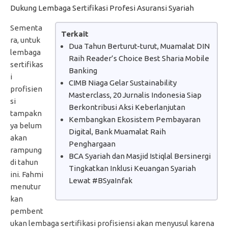
Dukung Lembaga Sertifikasi Profesi Asuransi Syariah
Sementa
Terkait
ra, untuk
Dua Tahun Berturut-turut, Muamalat DIN
lembaga
Raih Reader’s Choice Best Sharia Mobile
sertifikas
Banking
i
CIMB Niaga Gelar Sustainability
profisien
Masterclass, 20 Jurnalis Indonesia Siap
si
Berkontribusi Aksi Keberlanjutan
tampakn
Kembangkan Ekosistem Pembayaran
ya belum
Digital, Bank Muamalat Raih
akan
Penghargaan
rampung
BCA Syariah dan Masjid Istiqlal Bersinergi
di tahun
Tingkatkan Inklusi Keuangan Syariah
ini. Fahmi
Lewat #BSyaInfak
menutur
kan
pembent
ukan lembaga sertifikasi profisiensi akan menyusul karena