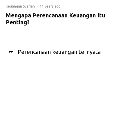
Keuangan Syariah
·
11 years ago
Mengapa Perencanaan Keuangan Itu
Penting?
Perencanaan keuangan ternyata
sangat penting karena akan
membantu kita mengelola
keuangan, demi mencapai tujuan
keuangan kita. Seperti apakah
caranya?
P
erencanaan keuangan. Anda mungkin pernah
mendengar kata-kata tersebut dalam kesibukan