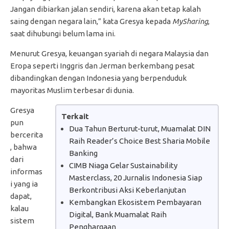
Jangan dibiarkan jalan sendiri, karena akan tetap kalah
saing dengan negara lain,” kata Gresya kepada
MySharing
,
saat dihubungi belum lama ini.
Menurut Gresya, keuangan syariah di negara Malaysia dan
Eropa seperti Inggris dan Jerman berkembang pesat
dibandingkan dengan Indonesia yang berpenduduk
mayoritas Muslim terbesar di dunia.
Gresya
Terkait
pun
Dua Tahun Berturut-turut, Muamalat DIN
bercerita
Raih Reader’s Choice Best Sharia Mobile
, bahwa
Banking
dari
CIMB Niaga Gelar Sustainability
informas
Masterclass, 20 Jurnalis Indonesia Siap
i yang ia
Berkontribusi Aksi Keberlanjutan
dapat,
Kembangkan Ekosistem Pembayaran
kalau
Digital, Bank Muamalat Raih
sistem
Penghargaan