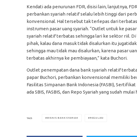
Kendati ada penurunan FDR, disisi lain, lanjutnya, FD
perbankan syariah relatif selalu lebih tinggi dari pe
konvensional. Hal tersebut tak terlepas dari terbata
instrumen pasar uang syariah. “Outlet untuk ke pasa
syariah relatif terbatas sehingga lari ke sektor riil. Di 
pihak, kalau dana masuk tidak disalurkan itu jugatidak
sehingga mau tidak mau disalurkan, karena pasar ua
terbatas akhirnya ke pembiayaan,” kata Buchori.
Outlet penempatan dana bank syariah relatif terbata
papar Buchori, perbankan konvensional memiliki berb
Fasilitas Simpanan Bank Indonesia (FASBI), Sertifika
ada SBIS, FASBIS, dan Repo Syariah yang sudah mulai h
BISNIS BANK SYARIAH
REGULASI
TAGS