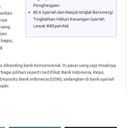
Penghargaan
R
BCA Syariah dan Masjid Istiqlal Bersinergi
rbankan
Tingkatkan Inklusi Keuangan Syariah
snya
Lewat #BSyaInfak
r uang
lain
 bagus,
ng
s dibanding bank konvensional. Di pasar uang saja misalnya,
agai pilihan seperti Sertifikat Bank Indonesia, Repo,
t Deposito Bank Indonesia (SDBI), sedangkan di bank syariah
adir.