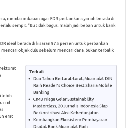
so, menilai imbauan agar FDR perbankan syariah berada di
erlalu sempit. “Itu tidak bagus, malah jadi beban untuk bank
 ideal berada di kisaran 97,5 persen untuk perbankan
s mencari objek dulu sebelum mencari dana, bukan terbalik
.
rektorat
Terkait
n
Dua Tahun Berturut-turut, Muamalat DIN
Raih Reader’s Choice Best Sharia Mobile
Banking
 lebih
CIMB Niaga Gelar Sustainability
r riil
Masterclass, 20 Jurnalis Indonesia Siap
as
Berkontribusi Aksi Keberlanjutan
un erat
Kembangkan Ekosistem Pembayaran
Digital, Bank Muamalat Raih