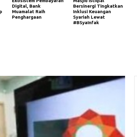
Ekosistem Pembayaran
Masjid Istiqlal
Digital, Bank
Bersinergi Tingkatkan
p
Muamalat Raih
Inklusi Keuangan
Penghargaan
Syariah Lewat
#BSyaInfak