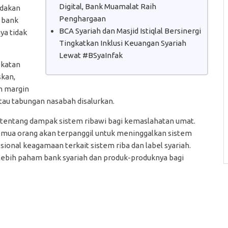
Digital, Bank Muamalat Raih
edakan
Penghargaan
i bank
BCA Syariah dan Masjid Istiqlal Bersinergi
ya tidak
Tingkatkan Inklusi Keuangan Syariah
Lewat #BSyaInfak
ekatan
kan,
an margin
atau tabungan nasabah disalurkan.
l tentang dampak sistem ribawi bagi kemaslahatan umat.
mua orang akan terpanggil untuk meninggalkan sistem
sional keagamaan terkait sistem riba dan label syariah.
lebih paham bank syariah dan produk-produknya bagi