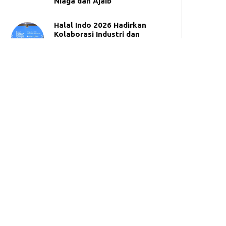
Niaga dan Ajaib
Halal Indo 2026 Hadirkan
Kolaborasi Industri dan
Kreator Bangun Ekosistem
Halal Indonesia
CIMB Niaga Syariah Dukung
Pengembangan Literasi dan
Inklusi Keuangan Syariah di
UNIDA Gontor
BSI Umumkan 50 Pemenang
Tabungan Haji Berhadiah
Umrah
Synergy Roadshow 2026,
BPKH dan Bank Muamalat
Hadir di Makassar