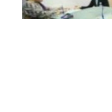
Keuangan Syariah
·
11 years ago
iB Vaganza Digelar 