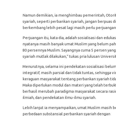
Namun demikian, ia menghimbau pemerintah, Otorit
syariah, seperti perbankan syariah, jangan berpuas d
berkembang lebih pesat lagi masih perlu perjuangan
Perjuangan itu, kata dia, adalah sosialisasi dan eduk
nyatanya masih banyak umat Muslim yang belum paham
80 persennya Muslim. Sayangnya cuma 5 persen yang
syariah mutlak dilakukan,” tukas pria lulusan Univers
Menurutnya, selama ini pendekatan sosialisasi belu
integratif, masih parsial dan tidak tuntas, sehingga vi
keraguan masyarakat tentang perbankan syariah tida
Maka diperlukan modul dan materi yang telah terbu
berhasil merubah paradigma masyarakat secara rasi
ilmiah, dan pendekatan ilmu-ilmu syariah.
Lebih lanjut ia menyampaikan, umat Muslim masih b
perbedaan substansial perbankan syariah dengan