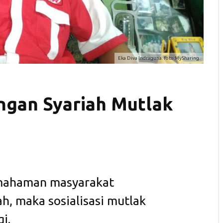
Eka Diva Indraguna. foto:MySharing.
angan Syariah Mutlak
mahaman masyarakat
h, maka sosialisasi mutlak
i.