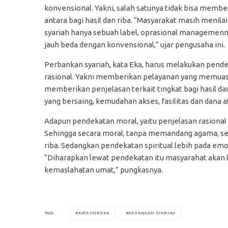
konvensional. Yakni, salah satunya tidak bisa memb
antara bagi hasil dan riba. “Masyarakat masih menila
syariah hanya sebuah label, oprasional managemenn
jauh beda dengan konvensional,” ujar pengusaha ini.
Perbankan syariah, kata Eka, harus melakukan pend
rasional. Yakni memberikan pelayanan yang memuas
memberikan penjelasan terkait tingkat bagi hasil d
yang bersaing, kemudahan akses, fasilitas dan dana 
Adapun pendekatan moral, yaitu penjelasan rasiona
Sehingga secara moral, tanpa memandang agama, se
riba. Sedangkan pendekatan spiritual lebih pada emo
“Diharapkan lewat pendekatan itu masyarahat akan 
kemaslahatan umat,” pungkasnya.
KATA MEREKA
KEUANGAN SYARIAH
TAGS