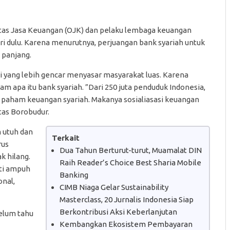
as Jasa Keuangan (OJK) dan pelaku lembaga keuangan
iri dulu. Karena menurutnya, perjuangan bank syariah untuk
 panjang.
asi yang lebih gencar menyasar masyarakat luas. Karena
 apa itu bank syariah. ”Dari 250 juta penduduk Indonesia,
 paham keuangan syariah. Makanya sosialiasasi keuangan
itas Borobudur.
m utuh dan
Terkait
rus
Dua Tahun Berturut-turut, Muamalat DIN
k hilang.
Raih Reader’s Choice Best Sharia Mobile
kti ampuh
Banking
onal,
CIMB Niaga Gelar Sustainability
Masterclass, 20 Jurnalis Indonesia Siap
Berkontribusi Aksi Keberlanjutan
elum tahu
Kembangkan Ekosistem Pembayaran