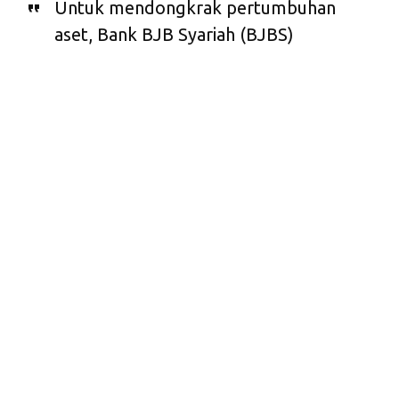
Untuk mendongkrak pertumbuhan
aset, Bank BJB Syariah (BJBS)
memperluas layanan dengan
membuka kantor cabangnya di
Tebet, Jakarta Selatan.
K
antor Bank BJBS Cabang Jakarta telah resmi
dibuka di Jalan Prof Soepono SH Kelurahan
Menteng, Kecamatan Tebet, Jakarta Selatan, pada
Senin (5/10). Sebelumnya, KC BJBS terletak di Menara
Bidakara II, Jakarta.
Asisten Daerah Bidang Perekonomian Jakarta Selatan,
Djauhari, mengatakan kehadiran Bank BJB Syariah (BJBS) di
wilayahnya akan menjawab kebutuhan masyarakat akan