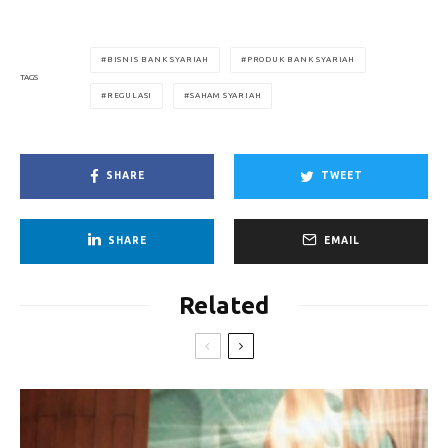
BISNIS BANK SYARIAH
PRODUK BANK SYARIAH
TAGS
REGULASI
SAHAM SYARIAH
SHARE
TWEET
SHARE
EMAIL
Related