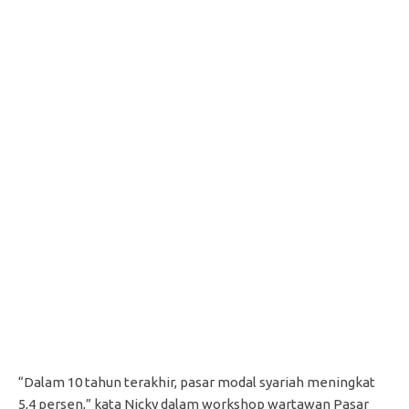
“Dalam 10 tahun terakhir, pasar modal syariah meningkat
5,4 persen,” kata Nicky dalam workshop wartawan Pasar