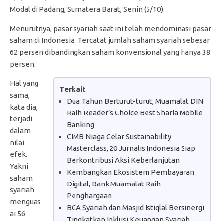
Modal di Padang, Sumatera Barat, Senin (5/10).
Menurutnya, pasar syariah saat ini telah mendominasi pasar
saham di Indonesia. Tercatat jumlah saham syariah sebesar
62 persen dibandingkan saham konvensional yang hanya 38
persen.
Hal yang
Terkait
sama,
Dua Tahun Berturut-turut, Muamalat DIN
kata dia,
Raih Reader’s Choice Best Sharia Mobile
terjadi
Banking
dalam
CIMB Niaga Gelar Sustainability
nilai
Masterclass, 20 Jurnalis Indonesia Siap
efek.
Berkontribusi Aksi Keberlanjutan
Yakni
Kembangkan Ekosistem Pembayaran
saham
Digital, Bank Muamalat Raih
syariah
Penghargaan
menguas
BCA Syariah dan Masjid Istiqlal Bersinergi
ai 56
Tingkatkan Inklusi Keuangan Syariah