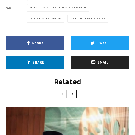
LEBIH BAIK DENGAN PRODUK SYARIAH
TAGS
LITERASI KEUANGAN
PRODUK BANK SYARIAH
SHARE
TWEET
SHARE
EMAIL
Related