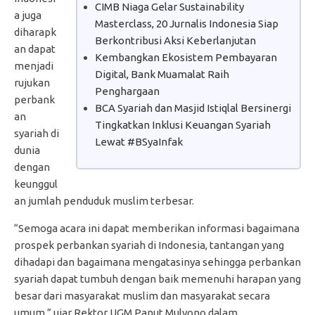
CIMB Niaga Gelar Sustainability
a juga
Masterclass, 20 Jurnalis Indonesia Siap
diharapk
Berkontribusi Aksi Keberlanjutan
an dapat
Kembangkan Ekosistem Pembayaran
menjadi
Digital, Bank Muamalat Raih
rujukan
Penghargaan
perbank
BCA Syariah dan Masjid Istiqlal Bersinergi
an
Tingkatkan Inklusi Keuangan Syariah
syariah di
Lewat #BSyaInfak
dunia
dengan
keunggul
an jumlah penduduk muslim terbesar.
“Semoga acara ini dapat memberikan informasi bagaimana
prospek perbankan syariah di Indonesia, tantangan yang
dihadapi dan bagaimana mengatasinya sehingga perbankan
syariah dapat tumbuh dengan baik memenuhi harapan yang
besar dari masyarakat muslim dan masyarakat secara
umum,” ujar Rektor UGM Panut Mulyono dalam