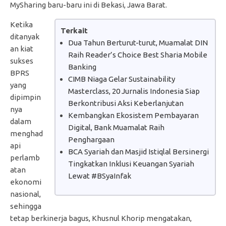
MySharing baru-baru ini di Bekasi, Jawa Barat.
Ketika
Terkait
ditanyak
Dua Tahun Berturut-turut, Muamalat DIN
an kiat
Raih Reader’s Choice Best Sharia Mobile
sukses
Banking
BPRS
CIMB Niaga Gelar Sustainability
yang
Masterclass, 20 Jurnalis Indonesia Siap
dipimpin
Berkontribusi Aksi Keberlanjutan
nya
Kembangkan Ekosistem Pembayaran
dalam
Digital, Bank Muamalat Raih
menghad
Penghargaan
api
BCA Syariah dan Masjid Istiqlal Bersinergi
perlamb
Tingkatkan Inklusi Keuangan Syariah
atan
Lewat #BSyaInfak
ekonomi
nasional,
sehingga
tetap berkinerja bagus, Khusnul Khorip mengatakan,