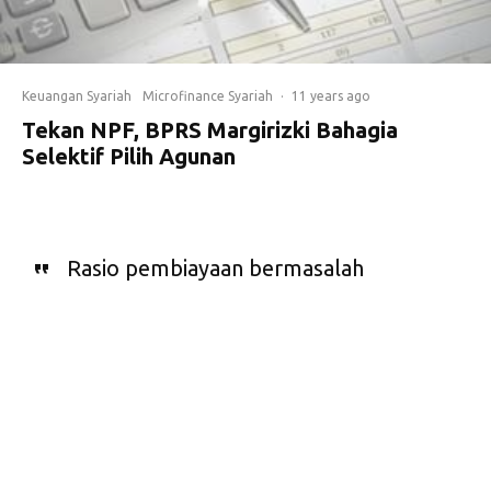
Keuangan Syariah
Microfinance Syariah
·
11 years ago
Tekan NPF, BPRS Margirizki Bahagia
Selektif Pilih Agunan
Rasio pembiayaan bermasalah
perbankan syariah cenderung
berada di ambang batas level aman.
Oleh karena itu, perbankan syariah
kini pun menjadi lebih selektif.
Direktur Utama Bank