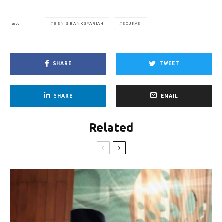
BISNIS BANK SYARIAH
EDUKASI
TAGS
SHARE
TWEET
SHARE
EMAIL
Related