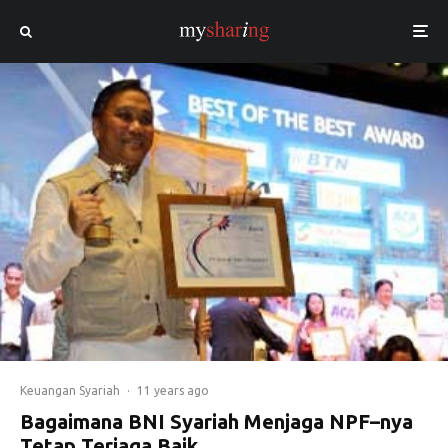
Keuangan Syariah
·
11 years ago
Bagaimana BNI Syariah Menjaga NPF–nya
Tetap Terjaga Baik