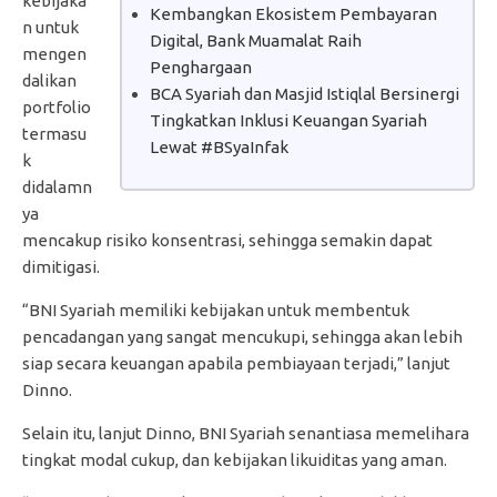
kebijaka
Kembangkan Ekosistem Pembayaran
n untuk
Digital, Bank Muamalat Raih
mengen
Penghargaan
dalikan
BCA Syariah dan Masjid Istiqlal Bersinergi
portfolio
Tingkatkan Inklusi Keuangan Syariah
termasu
Lewat #BSyaInfak
k
didalamn
ya
mencakup risiko konsentrasi, sehingga semakin dapat
dimitigasi.
“BNI Syariah memiliki kebijakan untuk membentuk
pencadangan yang sangat mencukupi, sehingga akan lebih
siap secara keuangan apabila pembiayaan terjadi,” lanjut
Dinno.
Selain itu, lanjut Dinno, BNI Syariah senantiasa memelihara
tingkat modal cukup, dan kebijakan likuiditas yang aman.